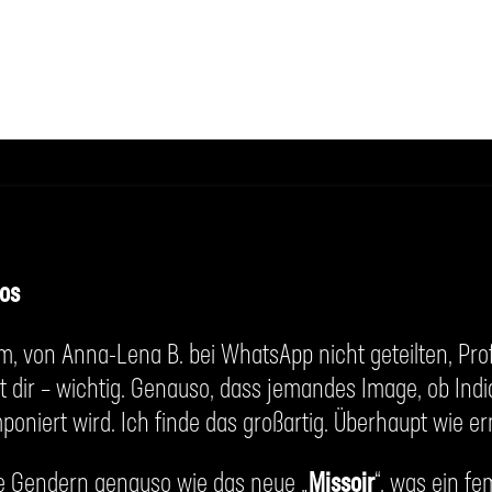
los
m, von Anna-Lena B. bei WhatsApp nicht geteilten, Profi
ist dir – wichtig. Genauso, dass jemandes Image, ob Ind
oniert wird. Ich finde das großartig. Überhaupt wie er
e Gendern genauso wie das neue „
Missoir
“, was ein fe