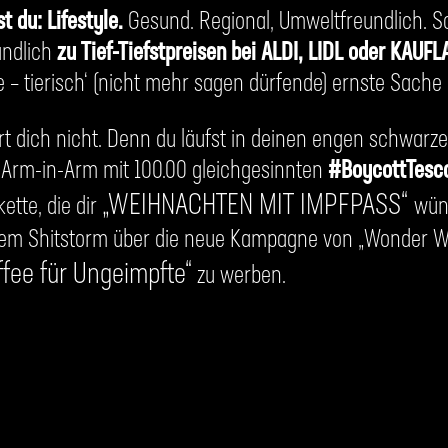
st du: Lifestyle.
Gesund. Regional, Umweltfreundlich. Soz
ändlich
zu Tief-Tiefstpreisen bei ALDI, LIDL oder KAUF
e – tierisch‘ (nicht mehr sagen dürfende) ernste Sache i
 dich nicht. Denn du läufst in deinen engen schwar
Arm-in-Arm mit 100.00 gleichgesinnten
#BoycottTesc
„WEIHNACHTEN MIT IMPFPASS“
ette, die dir
wün
nem Shitstorm über die neue Kampagne von „Wonder Waff
ffee für Ungeimpfte“
zu werben.
u gar an „True Fruits‘s“ legendären „Oral-Verzehr“ ode
üsst du Charlotte Roch’s feministische Popspalte; du cal
ENSCHENTUN
verbietet selbstredend jegliche
Spott