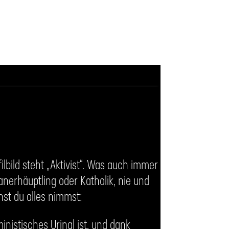
lbild steht „Aktivist“. Was auch immer
ianerhäuptling oder Katholik, nie und
nst du alles nimmst:
ministisches Urinal ist, und dank