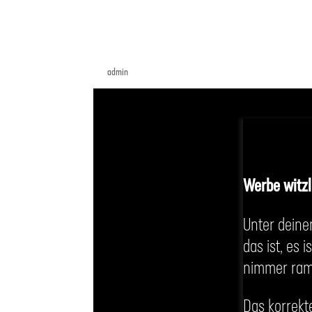
Werbe witzlos
von
admin
|
Dez. 1, 2021
Werbe witz
Unter deine
das ist, es 
nimmer ramp
Das korrekt