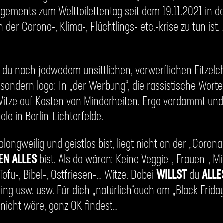
gements zum Welttoilettentag seit dem 19.11.2021 in de
n der Corona-, Klima-, Flüchtlings- etc.-krise zu tun ist
 du nach jedwedem unsittlichen, verwerflichen Fitzelc
“, sondern logo: In „der Werbung“, die rassistische Wort
t: Witze auf Kosten von Minderheiten. Ergo verdammt u
iele in Berlin-Lichterfelde.
alangweilig und geistlos bist, liegt nicht an der „Coron
EN ALLES
bist. Als da wären: Keine Veggie-, Frauen-, M
ofu-, Bibel-, Ostfriesen-… Witze. Dabei
WILLST
du
ALLE
ing usw. usw. Für dich „natürlich“auch am „Black Friday
 nicht wäre, ganz OK findest…