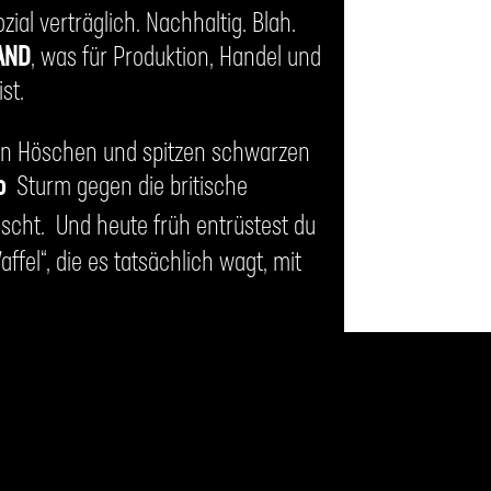
ial verträglich. Nachhaltig. Blah.
LAND
, was für Produktion, Handel und
st.
zen Höschen und spitzen schwarzen
o
Sturm gegen die britische
scht. Und heute früh entrüstest du
el“, die es tatsächlich wagt, mit
r deren „
Noch mehr Flaschen aus dem
vinistischer Radikal-Moralapostel.
 liebende Spots
über EIN Klischee