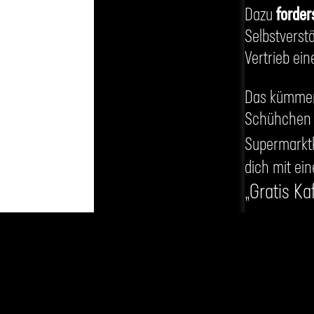
Dazu
forder
Selbstverst
Vertrieb ein
Das kümmert
Schühchen 
Supermarktk
dich mit ei
„Gratis Ka
Und denkst d
Ausland
“, k
GUTM
DEIN