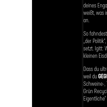
deines Enga
weißt, was i
an.
So fahndest
„der Politik
setzt. Igit
kleinen Eisd
Dass du ultr
weil du
GEG
Schweine-, T
Grün Recycl
Eigentliche“