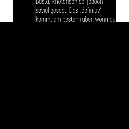
Basta. Rhetorisch sei jedoch
soviel gesagt: Das „definitiv“
kommt am besten rüber, wenn du
eine Sprechpause einlegst. Etwa
so:
Definitiv – NEIN. Frau von
Zitzewitz hat – definitiv – keine
Brustvergrößerung. Damit ist –
definitiv – Schluss. Das ist –
definitiv – mein Ernst. Ackerman
ist sich – definitiv – keiner Schuld
bewusst. Wir wissen– definitiv –
wer der Täter ist. Von einem
Anschlag kann- definitiv – keine