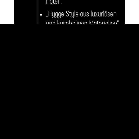
Hotel“.
„Hygge Style aus luxuriösen
und kuscheligen Materialien“.
Weiter, weiter schreit die
„Wohlfühl-Industrie“, und
suggeriert dir ein Bedürfnis nach
„
Selbstoptimierung
“. Was auch
immer das ist, du ahnst: Ohne
den ganzen Simsalabim bist du
außen vor. Ein Niemand. Ein
Unglücksrabe. Ein Miesepeter.
Ergo räum‘ die Konten ab und
kauf, wonach es den Turbo-