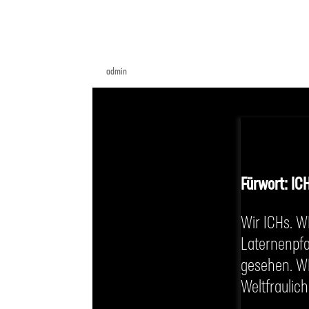
Fürwort: ICH
von
admin
|
Nov. 11, 2020
Fürwort: IC
Wir ICHs. W
Laternenpfa
gesehen. WI
Weltfraulich