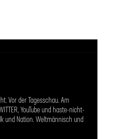
ht. Vor der Tagesschau. Am
TWITTER, YouTube und haste-nicht-
Volk und Nation. Weltmännisch und