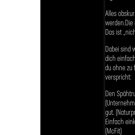
Alles obskur
werden.Die 
Das ist „nic
Dabei sind w
dich einfac
du ohne zu 
verspricht:
Den Spähtr
(Unternehme
gut. (Natur
Einfach ein
(McFit)