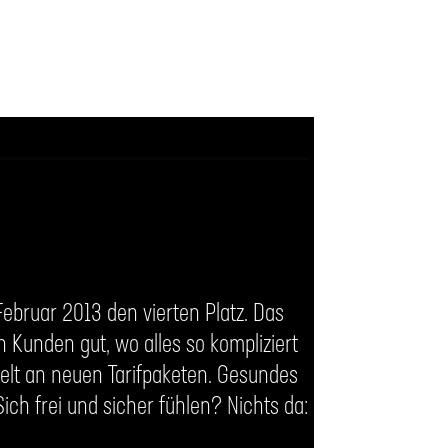
Februar 2013 den vierten Platz. Das
n Kunden gut, wo alles so kompliziert
telt an neuen Tarifpaketen. Gesundes
Sich frei und sicher fühlen? Nichts da: