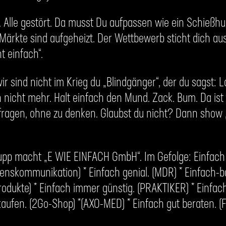
. Alle gestört. Da musst Du aufpassen wie ein Schießhun
Märkte sind aufgeheizt. Der Wettbewerb sticht dich au
ht einfach“.
ir sind nicht im Krieg du „Blindgänger“, der du sagst: L
h nicht mehr. Halt einfach den Mund. Zack. Bum. Da i
fragen, ohne zu denken. Glaubst du nicht? Dann show 
upp macht „E WIE EINFACH GmbH“. Im Gefolge: Einfac
nskommunikation) * Einfach genial. (MDR) * Einfach-barr
produkte) * Einfach immer günstig. (PRAKTIKER) * Einfa
kaufen. (2Go-Shop) *(AXO-MED) * Einfach gut beraten. (