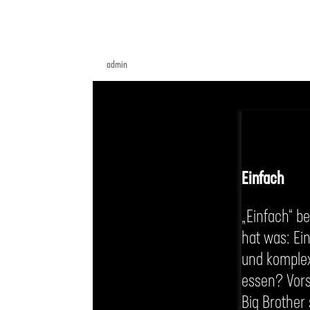
Einfach
von
admin
|
Nov. 11, 2020
Einfach
„Einfach“ b
hat was: Ei
und komplex
essen? Vorsi
Big Brother